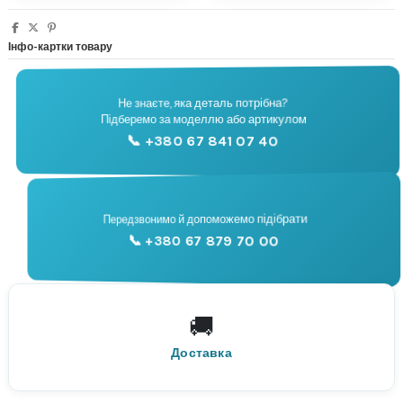
Інфо-картки товару
Не знаєте, яка деталь потрібна?
🔧
Підберемо за моделлю або артикулом
Підбір запчастин
📞 +380 67 841 07 40
📞
Передзвонимо й допоможемо підібрати
📞 +380 67 879 70 00
Консультація
🚚
По всій Україні
Нова Пошта
Доставка