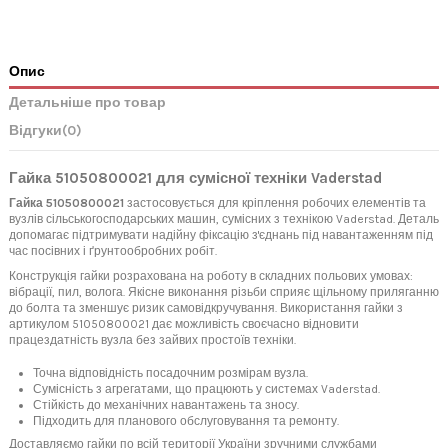
Опис
Детальніше про товар
Відгуки
(0)
Гайка 51050800021 для сумісної техніки Vaderstad
Гайка 51050800021
застосовується для кріплення робочих елементів та
вузлів сільськогосподарських машин, сумісних з технікою Vaderstad. Деталь
допомагає підтримувати надійну фіксацію з'єднань під навантаженням під
час посівних і ґрунтообробних робіт.
Конструкція гайки розрахована на роботу в складних польових умовах:
вібрації, пил, волога. Якісне виконання різьби сприяє щільному приляганню
до болта та зменшує ризик самовідкручування. Використання гайки з
артикулом 51050800021 дає можливість своєчасно відновити
працездатність вузла без зайвих простоїв техніки.
Точна відповідність посадочним розмірам вузла.
Сумісність з агрегатами, що працюють у системах Vaderstad.
Стійкість до механічних навантажень та зносу.
Підходить для планового обслуговування та ремонту.
Доставляємо гайки по всій території України зручними службами