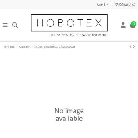
UAH ₴
Обране (
0
)
0
Головна
Сівалки
Гайка-баранець 51050800021