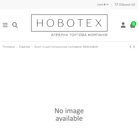
UAH ₴
Обране (
0
)
0
Головна
Сівалки
Болт із шестигранною головкою 50001206011