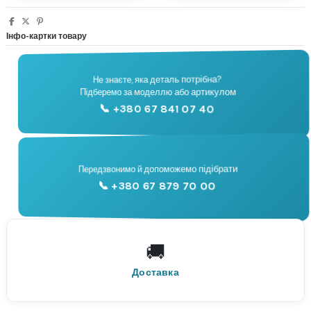
Інфо-картки товару
Не знаєте, яка деталь потрібна?
🔧
Підберемо за моделлю або артикулом
Підбір запчастин
📞 +380 67 841 07 40
📞
Передзвонимо й допоможемо підібрати
📞 +380 67 879 70 00
Консультація
🚚
По всій Україні
Нова Пошта
Доставка