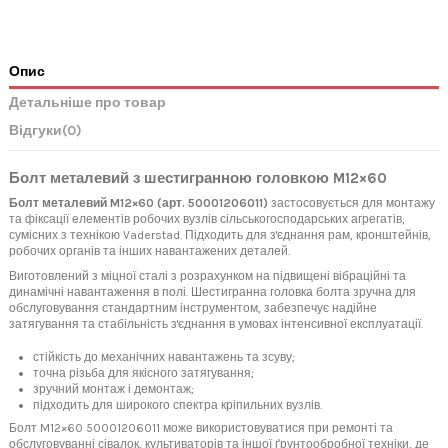
Опис
Детальніше про товар
Відгуки
(0)
Болт металевий з шестигранною головкою M12×60
Болт металевий M12×60 (арт. 50001206011)
застосовується для монтажу
та фіксації елементів робочих вузлів сільськогосподарських агрегатів,
сумісних з технікою Vaderstad. Підходить для з'єднання рам, кронштейнів,
робочих органів та інших навантажених деталей.
Виготовлений з міцної сталі з розрахунком на підвищені вібраційні та
динамічні навантаження в полі. Шестигранна головка болта зручна для
обслуговування стандартним інструментом, забезпечує надійне
затягування та стабільність з'єднання в умовах інтенсивної експлуатації.
стійкість до механічних навантажень та зсуву;
точна різьба для якісного затягування;
зручний монтаж і демонтаж;
підходить для широкого спектра кріпильних вузлів.
Болт M12×60 50001206011 може використовуватися при ремонті та
обслуговуванні сівалок, культиваторів та іншої ґрунтообробної техніки, де