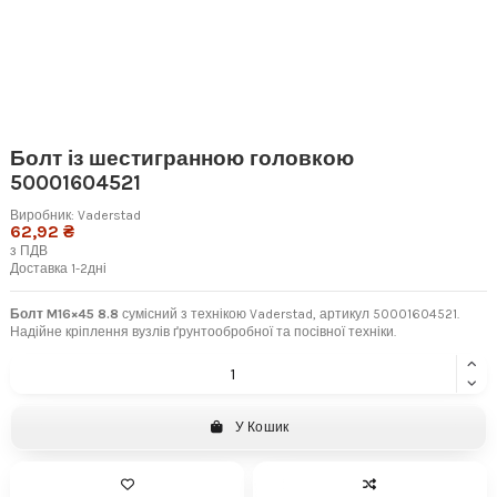
Болт із шестигранною головкою
50001604521
Виробник:
Vaderstad
62,92 ₴
з ПДВ
Доставка 1-2дні
Болт M16×45 8.8
сумісний з технікою Vaderstad, артикул 50001604521.
Надійне кріплення вузлів ґрунтообробної та посівної техніки.
У Кошик