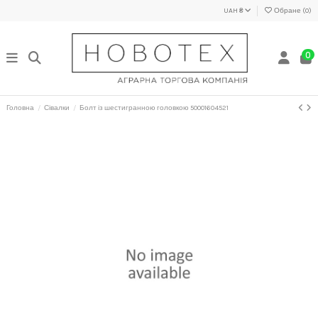
UAH ₴
Обране (
0
)
0
Головна
Сівалки
Болт із шестигранною головкою 50001604521