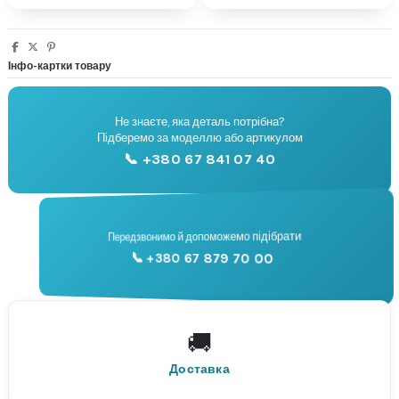
Інфо-картки товару
Не знаєте, яка деталь потрібна?
🔧
Підберемо за моделлю або артикулом
Підбір запчастин
📞 +380 67 841 07 40
📞
Передзвонимо й допоможемо підібрати
📞 +380 67 879 70 00
Консультація
🚚
По всій Україні
Нова Пошта
Доставка