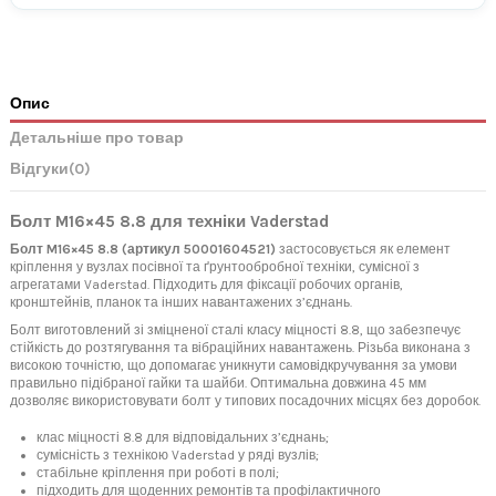
Опис
Детальніше про товар
Відгуки
(0)
Болт M16×45 8.8 для техніки Vaderstad
Болт M16×45 8.8 (артикул 50001604521)
застосовується як елемент
кріплення у вузлах посівної та ґрунтообробної техніки, сумісної з
агрегатами Vaderstad. Підходить для фіксації робочих органів,
кронштейнів, планок та інших навантажених з’єднань.
Болт виготовлений зі зміцненої сталі класу міцності 8.8, що забезпечує
стійкість до розтягування та вібраційних навантажень. Різьба виконана з
високою точністю, що допомагає уникнути самовідкручування за умови
правильно підібраної гайки та шайби. Оптимальна довжина 45 мм
дозволяє використовувати болт у типових посадочних місцях без доробок.
клас міцності 8.8 для відповідальних з’єднань;
сумісність з технікою Vaderstad у ряді вузлів;
стабільне кріплення при роботі в полі;
підходить для щоденних ремонтів та профілактичного