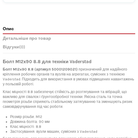
Опис
Детальніше про товар
Відгуки
(0)
Болт M12x90 8.8 для техніки Vaderstad
Болт M12x90 8.8 (артикул 50001209021)
призначений для надійного
кріплення робочих органів та вузлів на агрегатах, сумісних з технікою
Vaderstad. Підходить для використання в умовах підвищених навантажень
у польовій роботі.
Клас міцності 8.8 забезпечує стійкість до розтягування та вібрацій, що
важливо для сівалок і ґрунтообробної техніки. Якісна сталь та точна
геометрія різьби сприяють стабільному затягуванню та зменшують ризик
самовідкручування під час роботи.
Розмір різьби: M12
Довжина болта: 90 мм
Клас міцності: 8.8
Застосування: вузли машин, сумісних з Vaderstad