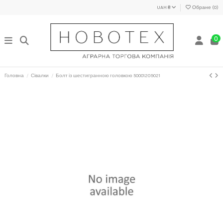
UAH ₴
Обране (
0
)
0
Головна
Сівалки
Болт із шестигранною головкою 50001209021