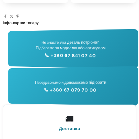
Інфо-картки товару
Не знаєте, яка деталь потрібна?
🔧
Підберемо за моделлю або артикулом
Підбір запчастин
📞 +380 67 841 07 40
📞
Передзвонимо й допоможемо підібрати
📞 +380 67 879 70 00
Консультація
🚚
По всій Україні
Нова Пошта
Доставка