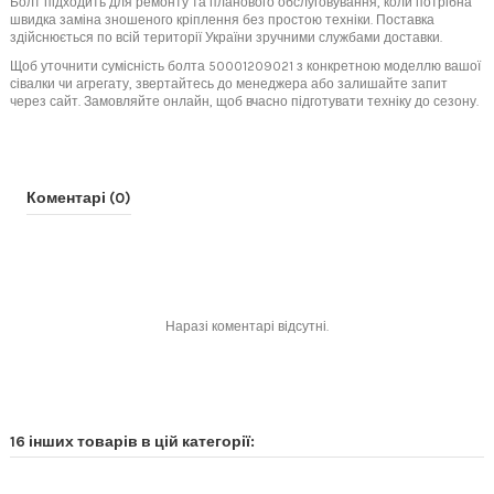
Болт підходить для ремонту та планового обслуговування, коли потрібна
швидка заміна зношеного кріплення без простою техніки. Поставка
здійснюється по всій території України зручними службами доставки.
Щоб уточнити сумісність болта 50001209021 з конкретною моделлю вашої
сівалки чи агрегату, звертайтесь до менеджера або залишайте запит
через сайт. Замовляйте онлайн, щоб вчасно підготувати техніку до сезону.
Коментарі (0)
Наразі коментарі відсутні.
16 інших товарів в цій категорії: